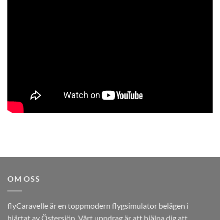
OM OSS
flyCaravelle är en toppmodern flygsimulator belägen i
hjärtat av Östersjön. Vårt uppdrag är att hjälpa dig att