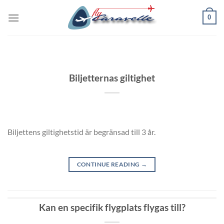
Skip
0
to
content
Biljetternas giltighet
Biljettens giltighetstid är begränsad till 3 år.
CONTINUE READING
→
Kan en specifik flygplats flygas till?